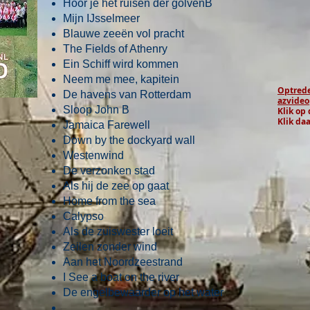
Hoor je het ruisen der golvenB
Mijn IJsselmeer
Blauwe zeeën vol pracht
The Fields of Athenry
Ein Schiff wird kommen
Neem me mee, kapitein
Optrede
De havens van Rotterdam
azvideo
Sloop John B
Klik op
Klik da
Jamaica Farewell
Down by the dockyard wall
Westenwind
De verzonken stad
Als hij de zee op gaat
Home from the sea
Calypso
Als de zuiswester loeit
Zeilen zonder wind
Aan het Noordzeestrand
I See a boat on the river
De engelbewaarder op het water