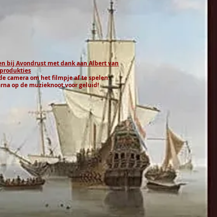
n bij Avondrust met dank aan Albert van
produkties
 de camera om het filmpje af te spelen.
arna op de muzieknoot voor geluid!