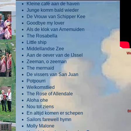
Kleine café aan de haven
Junge komm bald wieder
De Vrouw van Schipper Kee
Goodbye my lover
Als de klok van Arnemuiden
The Rosabella
Little ship
Middellandse Zee
We
Aan de oever van de IJssel
Zeeman, o zeeman
The mermaid
De vissers van San Juan
Potpourri
Welkomstlied
The Rose of Allendale
Aloha ohe
Nou tot ziens
B
En altijd komen er schepen
Sailors farewell hymn
Molly Malone