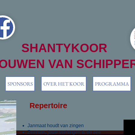
HANTYKOOR
OUWEN VAN SCHIPPE
SPONSORS
OVER HET KOOR
PROGRAMMA
Repertoire
Janmaat houdt van zingen
Zeeman, jouw verlangen is de zee