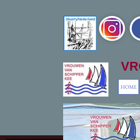
S
VR
HOME